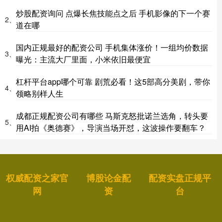
炒股配资询问 点爆长焦技能点之后 手机影像的下一个赛
2、
道在哪
国内正规最好的配资公司 手机集体涨价！一组均价数据
3、
曝光：主流大厂里面，小米依旧最便宜
杠杆平台app哪个可靠 剧荒必看！这5部高分美剧，带你
4、
领略别样人生
成都正规配资公司有哪些 马斯克怒批诺兰选角，转头要
5、
用AI拍《奥德赛》，导演当场开怼，这波操作要翻车？
权威配资之家官
博股论金配
配资实盘正规平
网
资
台