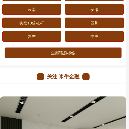
云南
安徽
实盘10倍杠杆
四川
发布
中央
全部话题标签
关注 米牛金融