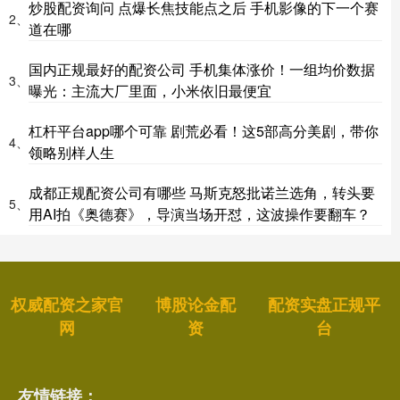
炒股配资询问 点爆长焦技能点之后 手机影像的下一个赛
2、
道在哪
国内正规最好的配资公司 手机集体涨价！一组均价数据
3、
曝光：主流大厂里面，小米依旧最便宜
杠杆平台app哪个可靠 剧荒必看！这5部高分美剧，带你
4、
领略别样人生
成都正规配资公司有哪些 马斯克怒批诺兰选角，转头要
5、
用AI拍《奥德赛》，导演当场开怼，这波操作要翻车？
权威配资之家官
博股论金配
配资实盘正规平
网
资
台
友情链接：