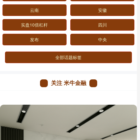
云南
安徽
实盘10倍杠杆
四川
发布
中央
全部话题标签
关注 米牛金融