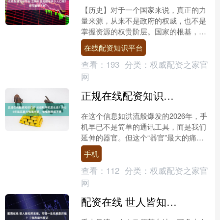
【历史】对于一个国家来说，真正的力
量来源，从来不是政府的权威，也不是
掌握资源的权贵阶层。国家的根基，扎
根于每一个普通百姓的信任与付出。只
在线配资知识平台
有当民众对国家充满信心，....
查看：
193
分类：
权威配资之家官
网
正规在线配资知识门户 长续航手机怎么选？2026年这五款大电池手机，省电耐用还不贵
在这个信息如洪流般爆发的2026年，手
机早已不是简单的通讯工具，而是我们
延伸的器官。但这个“器官”最大的痛
点，依然是那令人心惊肉跳的电量百分
手机
比。为了终结这种“电....
查看：
112
分类：
权威配资之家官
网
配资在线 世人皆知苏东坡，可懂一生托底是苏辙？｜张杰读书笔记