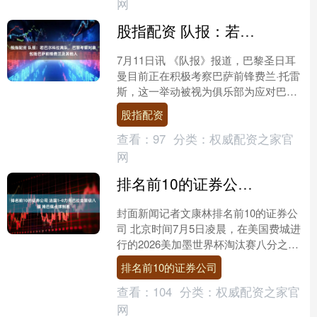
网
股指配资 队报：若巴尔科拉离队，巴黎考察对象包括巴萨前锋费兰及其他人
7月11日讯 《队报》报道，巴黎圣日耳
曼目前正在积极考察巴萨前锋费兰·托雷
斯，这一举动被视为俱乐部为应对巴尔
科拉可能在今年夏天离队所做的未雨绸
股指配资
缪。 尽管巴黎圣日....
查看：
97
分类：
权威配资之家官
网
排名前10的证券公司 法国1-0力克巴拉圭晋级八强 姆巴佩点球制胜
封面新闻记者文康林排名前10的证券公
司 北京时间7月5日凌晨，在美国费城进
行的2026美加墨世界杯淘汰赛八分之一
决赛中，法国队作为夺冠热门，面对顽
排名前10的证券公司
强的巴拉圭“铁....
查看：
104
分类：
权威配资之家官
网