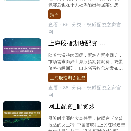
佩赛后也在个人社媒晒出与居莱尔庆祝
合照证券配资炒股开户网站，配文写
姆巴
道：“我的小兄弟....
查看：
69
分类：
权威配资之家官
网
上海股指期货配资 需求逐步回暖，山东蛋价环比上涨2.23%，生乳价格回升走高
随着气温持续回暖，蛋鸡产蛋率回升，
市场需求向好上海股指期货配资，鸡蛋
价格持续回升。山东省畜牧总站发布的
最新统计数据显示，本周全省鸡蛋销售
上海股指期货配资
均价为7.35元/公斤，....
查看：
88
分类：
权威配资之家官
网
网上配资_配资炒股 粉衬衫配红裙也能封神？贺聪把红毯松弛感玩明白了！
最近时尚圈的大事件里，贺聪在《穿普
拉达的女王2》中国首映礼上的红毯造型
绝对能排进前三。谁能想到粉衬衫配红