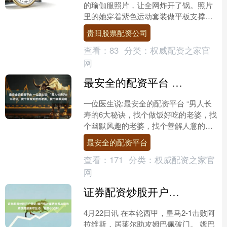
的瑜伽服照片，让全网炸开了锅。照片
里的她穿着紫色运动套装做平板支撑，
腰腹平坦得像没生过孩子，四肢纤细依
贵阳股票配资公司
旧是超模标....
查看：
83
分类：
权威配资之家官
网
最安全的配资平台 一位医生说: “男人长寿的6大秘诀，找个做饭好吃的老婆，找个幽默风趣
一位医生说:最安全的配资平台 “男人长
寿的6大秘诀，找个做饭好吃的老婆，找
个幽默风趣的老婆，找个善解人意的老
婆，找个温柔体贴的老婆，找个积极向
最安全的配资平台
上的老婆。” 男人....
查看：
171
分类：
权威配资之家官
网
证券配资炒股开户网站 姆巴佩社媒晒合照与送出助攻的居莱尔互动：我的小兄弟！
4月22日讯 在本轮西甲，皇马2-1击败阿
拉维斯，居莱尔助攻姆巴佩破门。 姆巴