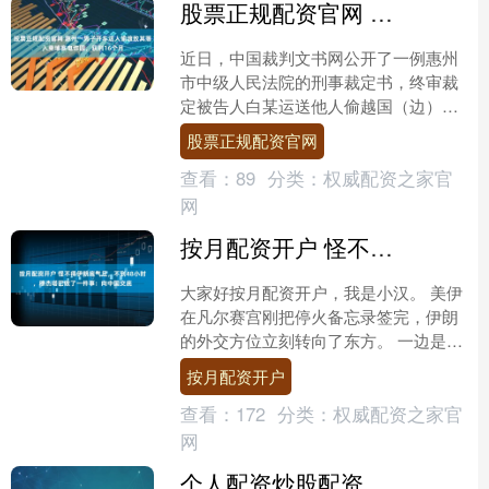
股票正规配资官网 惠州一男子开车送人偷渡致其落入柬埔寨电诈园，获刑16个月
近日，中国裁判文书网公开了一例惠州
市中级人民法院的刑事裁定书，终审裁
定被告人白某运送他人偷越国（边）境
罪，判处有期徒刑一年四个月股票正规
股票正规配资官网
配资官网，并处罚金人民币....
查看：
89
分类：
权威配资之家官
网
按月配资开户 怪不得伊朗底气足，不到48小时，穆杰塔巴做了一件事：向中国交底
大家好按月配资开户，我是小汉。 美伊
在凡尔赛宫刚把停火备忘录签完，伊朗
的外交方位立刻转向了东方。 一边是特
朗普在G7峰会上当着全球媒体的面说，
按月配资开户
要感谢中俄在这场战....
查看：
172
分类：
权威配资之家官
网
个人配资炒股配资 记者：里克尔梅准备提交1.87亿欧元保证金，并申请与老佛爷辩论