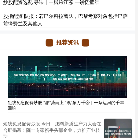
炒股配资选配 寻味｜一脚跨江苏 一饼忆童年
股指配资 队报：若巴尔科拉离队，巴黎考察对象包括巴萨
前锋费兰及其他人
推荐资讯
短线免息配资炒股 “濉”势而上 “溪”象万千③｜一条运河的千年
回响
短线免息配资炒股 今日，肥料新质生产力大会在
合肥揭幕！院士专家携手头部企业，力推产业转
型