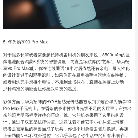
5. 华为畅享90 Pro Max
对于很多长辈或者需要超长待机备用机的朋友来说，8500mAh的巨
鲸电池配合鸿蒙6系统的智慧调度，简直是续航界的“玄学”。华为畅
享90 Pro Max能让你在连续通话48小时后依然还有余电。最人性化
的设计莫过于AI湿手识别，如果你正在厨房满手油污地准备晚餐，
或者刚洗完手想接个电话，不用到处找抹布，直接在屏幕上划动，
那种精准的响应会让你感叹科技的温度。
影像方面，华为招牌的RYYB超感光传感器被放到了这台华为畅享90
Pro Max千元机上。在昏暗的夜市摊或者光线不足的客厅里，它拍出
来的照片明亮程度往往会吓你一跳。它的机身采用了玄甲结构设
计，通过了双五星抗摔认证。这意味着即使它不小心从桌上滑落，
或者是被家里的神兽当成了玩具，你也不用急着去售后换屏。再加
上全功能NFC和红外遥控，它几乎承包了你生活中的所有小细节，