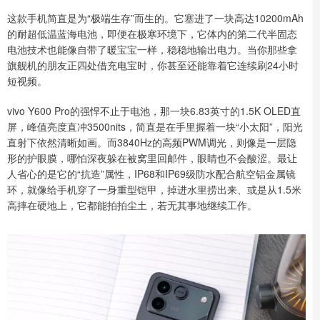
这款手机简直是为“极端生存”而生的。它塞进了一块高达10200mAh
的耐超低温蓝海电池，即便在极寒环境下，它体内的第二代半固态
电池技术也能像自带了暖宝宝一样，稳稳地输出电力。当你那些拿
旗舰机的朋友正四处借充电宝时，你甚至还能靠着它连续刷24小时
短视频。
vivo Y600 Pro的强悍不止于电池，那一块6.83英寸的1.5K OLED直
屏，峰值亮度直冲3500nits，简直是在手里握着一块“小太阳”，阳光
直射下依然清晰如画。而3840Hz的高频PWM调光，则像是一层隐
形的护眼膜，哪怕深夜躲在被窝里回邮件，眼睛也不会酸涩。最让
人省心的是它的“抗造”属性，IP68和IP69级防水配合航空铝金属镜
环，就像给手机穿了一身重型铠甲，掉进水里捞出来、或是从1.5米
高摔在硬地上，它都能拍拍尘土，若无其事地继续工作。