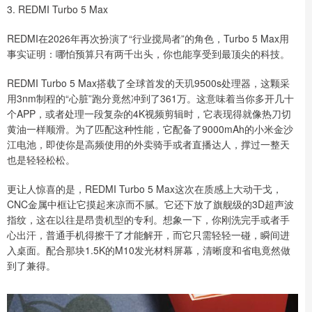
3. REDMI Turbo 5 Max
REDMI在2026年再次扮演了“行业搅局者”的角色，Turbo 5 Max用
事实证明：哪怕预算只有两千出头，你也能享受到最顶尖的科技。
REDMI Turbo 5 Max搭载了全球首发的天玑9500s处理器，这颗采
用3nm制程的“心脏”跑分竟然冲到了361万。这意味着当你多开几十
个APP，或者处理一段复杂的4K视频剪辑时，它表现得就像热刀切
黄油一样顺滑。为了匹配这种性能，它配备了9000mAh的小米金沙
江电池，即使你是高频使用的外卖骑手或者直播达人，撑过一整天
也是轻轻松松。
更让人惊喜的是，REDMI Turbo 5 Max这次在质感上大动干戈，
CNC金属中框让它摸起来凉而不腻。它还下放了旗舰级的3D超声波
指纹，这在以往是昂贵机型的专利。想象一下，你刚洗完手或者手
心出汗，普通手机得擦干了才能解开，而它只需轻轻一碰，瞬间进
入桌面。配合那块1.5K的M10发光材料屏幕，清晰度和省电竟然做
到了兼得。