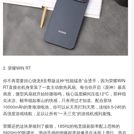
2. 荣耀WIN RT
你不再需要担心骁龙8至尊版这种“性能猛兽”会烫手，因为荣耀WIN
RT直接在机身里装了一套主动散热风扇。每当你开启《原神》最高
画质，微型风扇就开始轻微嗡鸣，核心温度瞬间压低12℃，那种指
尖冰凉、帧率稳如泰山的快感，只有用过才知道。配合那块
10000mAh的青海湖电池，你可以从天亮打到天黑，连续8.5小时的
高强度游戏续航，足以让所有“一天三充”的游戏机感到羞愧。
荣耀还把这块屏做到了极致，185Hz的电竞级刷新率配上恐怖的
5920Hz护眼调光，滑动手感的细腻程度就像是在冰面上滑行。而在