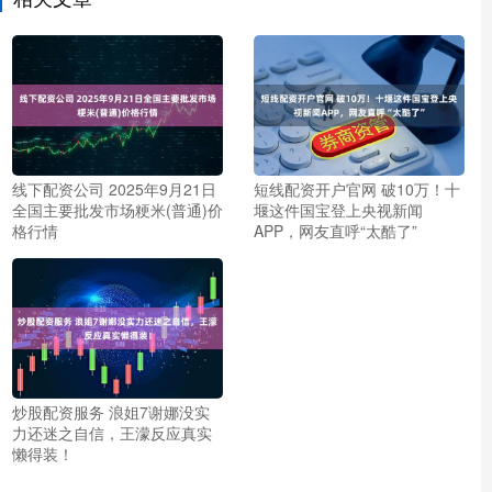
线下配资公司 2025年9月21日
短线配资开户官网 破10万！十
全国主要批发市场粳米(普通)价
堰这件国宝登上央视新闻
格行情
APP，网友直呼“太酷了”
炒股配资服务 浪姐7谢娜没实
力还迷之自信，王濛反应真实
懒得装！