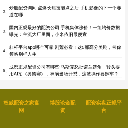
炒股配资询问 点爆长焦技能点之后 手机影像的下一个赛
2、
道在哪
国内正规最好的配资公司 手机集体涨价！一组均价数据
3、
曝光：主流大厂里面，小米依旧最便宜
杠杆平台app哪个可靠 剧荒必看！这5部高分美剧，带你
4、
领略别样人生
成都正规配资公司有哪些 马斯克怒批诺兰选角，转头要
5、
用AI拍《奥德赛》，导演当场开怼，这波操作要翻车？
权威配资之家官
博股论金配
配资实盘正规平
网
资
台