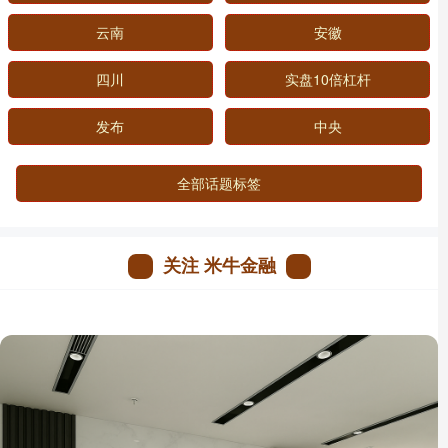
云南
安徽
四川
实盘10倍杠杆
发布
中央
全部话题标签
关注 米牛金融